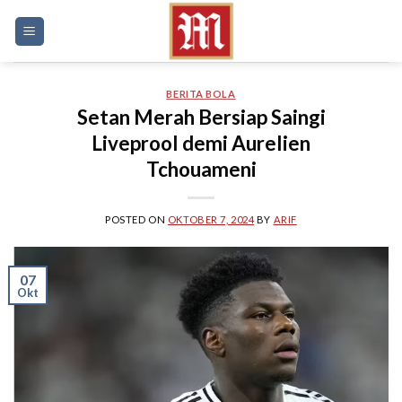
Skip
to
content
BERITA BOLA
Setan Merah Bersiap Saingi
Liveprool demi Aurelien
Tchouameni
POSTED ON
OKTOBER 7, 2024
BY
ARIF
07
Okt