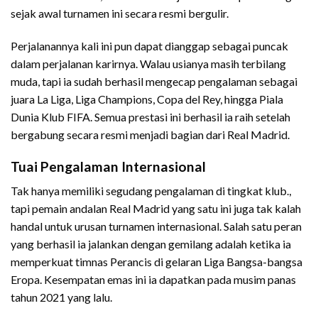
sejak awal turnamen ini secara resmi bergulir.
Perjalanannya kali ini pun dapat dianggap sebagai puncak
dalam perjalanan karirnya. Walau usianya masih terbilang
muda, tapi ia sudah berhasil mengecap pengalaman sebagai
juara La Liga, Liga Champions, Copa del Rey, hingga Piala
Dunia Klub FIFA. Semua prestasi ini berhasil ia raih setelah
bergabung secara resmi menjadi bagian dari Real Madrid.
Tuai Pengalaman Internasional
Tak hanya memiliki segudang pengalaman di tingkat klub.,
tapi pemain andalan Real Madrid yang satu ini juga tak kalah
handal untuk urusan turnamen internasional. Salah satu peran
yang berhasil ia jalankan dengan gemilang adalah ketika ia
memperkuat timnas Perancis di gelaran Liga Bangsa-bangsa
Eropa. Kesempatan emas ini ia dapatkan pada musim panas
tahun 2021 yang lalu.