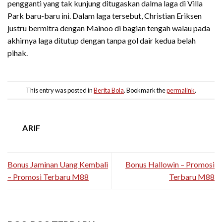
pengganti yang tak kunjung ditugaskan dalma laga di Villa
Park baru-baru ini. Dalam laga tersebut, Christian Eriksen
justru bermitra dengan Mainoo di bagian tengah walau pada
akhirnya laga ditutup dengan tanpa gol dair kedua belah
pihak.
This entry was posted in
Berita Bola
. Bookmark the
permalink
.
ARIF
Bonus Jaminan Uang Kembali
Bonus Hallowin – Promosi
– Promosi Terbaru M88
Terbaru M88