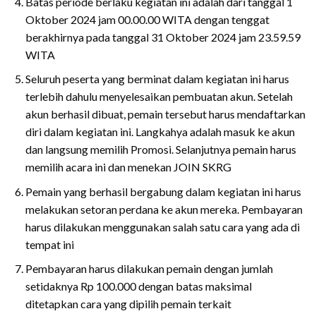
Batas periode berlaku kegiatan ini adalah dari tanggal 1
Oktober 2024 jam 00.00.00 WITA dengan tenggat
berakhirnya pada tanggal 31 Oktober 2024 jam 23.59.59
WITA
Seluruh peserta yang berminat dalam kegiatan ini harus
terlebih dahulu menyelesaikan pembuatan akun. Setelah
akun berhasil dibuat, pemain tersebut harus mendaftarkan
diri dalam kegiatan ini. Langkahya adalah masuk ke akun
dan langsung memilih Promosi. Selanjutnya pemain harus
memilih acara ini dan menekan JOIN SKRG
Pemain yang berhasil bergabung dalam kegiatan ini harus
melakukan setoran perdana ke akun mereka. Pembayaran
harus dilakukan menggunakan salah satu cara yang ada di
tempat ini
Pembayaran harus dilakukan pemain dengan jumlah
setidaknya Rp 100.000 dengan batas maksimal
ditetapkan cara yang dipilih pemain terkait