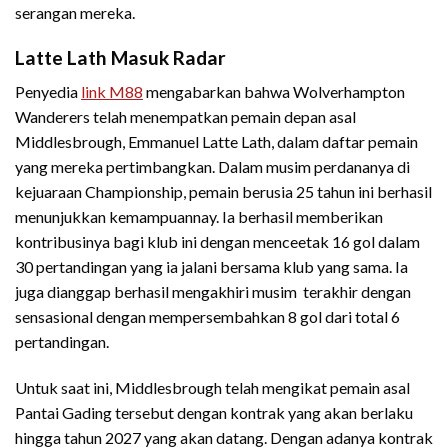
serangan mereka.
Latte Lath Masuk Radar
Penyedia
link M88
mengabarkan bahwa Wolverhampton
Wanderers telah menempatkan pemain depan asal
Middlesbrough, Emmanuel Latte Lath, dalam daftar pemain
yang mereka pertimbangkan. Dalam musim perdananya di
kejuaraan Championship, pemain berusia 25 tahun ini berhasil
menunjukkan kemampuannay. Ia berhasil memberikan
kontribusinya bagi klub ini dengan menceetak 16 gol dalam
30 pertandingan yang ia jalani bersama klub yang sama. Ia
juga dianggap berhasil mengakhiri musim terakhir dengan
sensasional dengan mempersembahkan 8 gol dari total 6
pertandingan.
Untuk saat ini, Middlesbrough telah mengikat pemain asal
Pantai Gading tersebut dengan kontrak yang akan berlaku
hingga tahun 2027 yang akan datang. Dengan adanya kontrak