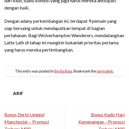
dari klub, suatu kondisi yang juga harus mereka antisipasi
dengan baik.
Dengan adany perkembangan ini, terdapat 9 pemain yang
siap bersaing untuk mendapatkan tempat di bagian
pertahanan. Bagi Wolverhampton Wanderers, mendatangkan
Latte Lath di tahap ini mungkin bukanlah prioritas pertama
yang harus mereka pertimbangkan.
This entry was posted in
Berita Bola
. Bookmark the
permalink
.
ARIF
Bonus Derbi Unggul
Bonus Kado Hari
Manchester – Promosi
Kemenangan – Promosi
Terbaru M88
Terbaru M88