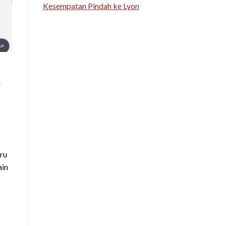
Kesempatan Pindah ke Lyon
a
ru
ain