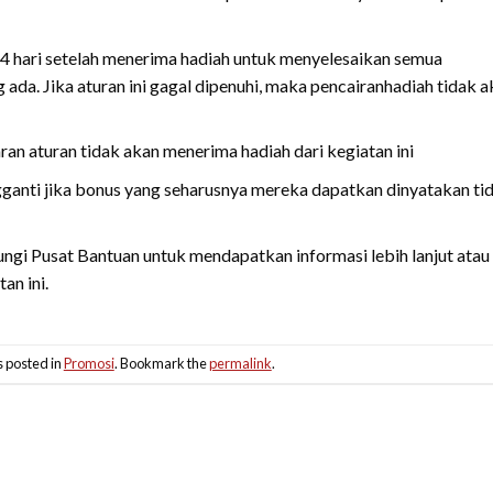
4 hari setelah menerima hadiah untuk menyelesaikan semua
ada. Jika aturan ini gagal dipenuhi, maka pencairanhadiah tidak a
n aturan tidak akan menerima hadiah dari kegiatan ini
ganti jika bonus yang seharusnya mereka dapatkan dinyatakan ti
gi Pusat Bantuan untuk mendapatkan informasi lebih lanjut atau
an ini.
s posted in
Promosi
. Bookmark the
permalink
.