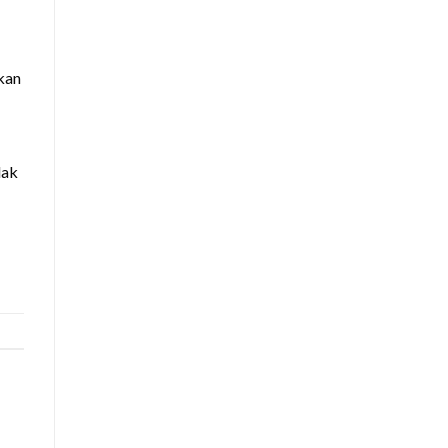
kan
dak