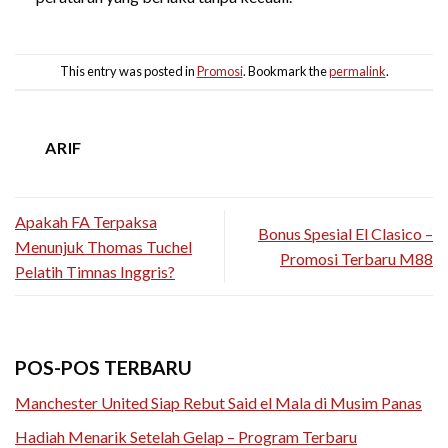
This entry was posted in
Promosi
. Bookmark the
permalink
.
ARIF
Apakah FA Terpaksa
Bonus Spesial El Clasico –
Menunjuk Thomas Tuchel
Promosi Terbaru M88
Pelatih Timnas Inggris?
POS-POS TERBARU
Manchester United Siap Rebut Said el Mala di Musim Panas
Hadiah Menarik Setelah Gelap – Program Terbaru