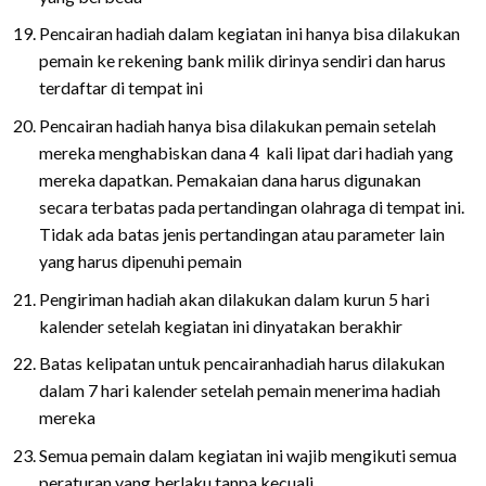
Pencairan hadiah dalam kegiatan ini hanya bisa dilakukan
pemain ke rekening bank milik dirinya sendiri dan harus
terdaftar di tempat ini
Pencairan hadiah hanya bisa dilakukan pemain setelah
mereka menghabiskan dana 4 kali lipat dari hadiah yang
mereka dapatkan. Pemakaian dana harus digunakan
secara terbatas pada pertandingan olahraga di tempat ini.
Tidak ada batas jenis pertandingan atau parameter lain
yang harus dipenuhi pemain
Pengiriman hadiah akan dilakukan dalam kurun 5 hari
kalender setelah kegiatan ini dinyatakan berakhir
Batas kelipatan untuk pencairanhadiah harus dilakukan
dalam 7 hari kalender setelah pemain menerima hadiah
mereka
Semua pemain dalam kegiatan ini wajib mengikuti semua
peraturan yang berlaku tanpa kecuali.