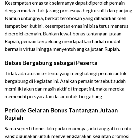
Kesempatan emas tak selamanya dapat diperoleh pemain
dengan mudah. Tak jarang prosesnya begitu sulit dan panjang.
Namun untungnya, berkat terobosan yang dihadirkan oleh
tempat berikut ini, kesempatan emas ini bisa terus menerus
diperoleh pemain. Bahkan lewat bonus tantangan jutaan
Rupiah, pemain berpeluang mendapatkan hadiah modal
bermain virtual hingga menyentuh angka jutaan Rupiah.
Bebas Bergabung sebagai Peserta
Tidak ada aturan tertentu yang menghalangi pemain untuk
bergabung di kegiatan ini. Asalkan pemain tersebut sudah
memiliki akun dan masih aktif di tmepat ini, maka mereka
memenuhi persyaratan dasar untuk bergabung.
Periode Gelaran Bonus Tantangan Jutaan
Rupiah
Sama seperti bonus lain pada umumnya, ada tanggal tertentu
yang digunakan untuk menyelenggarakan kegiatan promosi