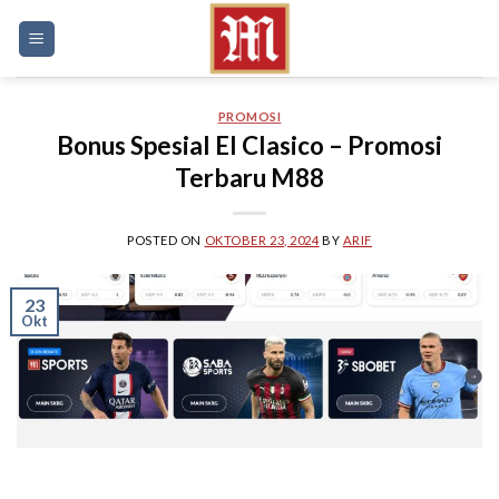
Skip
to
content
PROMOSI
Bonus Spesial El Clasico – Promosi
Terbaru M88
POSTED ON
OKTOBER 23, 2024
BY
ARIF
23
Okt