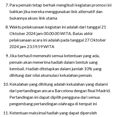
Para pemain tetap berhak mengikuti kegiatan promosi ini
bahkan jika mereka menggunakan link alternatif dan
bukannya akses link utama
Waktu pelaksanaan kegiatan ini adalah dari tanggal 21
Oktober 2024 jam 00.00.00 WITA. Batas akhir
pelaksanaan acara ini adalah pada tanggal 27 Oktober
2024 jam 23.59.59 WITA
Jika berhasil memenuhi semua ketentuan yang ada,
pemain akan menerima hadiah dalam bentuk uang
kembali. Hadiah ditetapkan dalam jumlah 10% yang
dihitung dair nilai akumulasi kekalahan pemain.
Kekalahan yang dihitung adalah kekalahan yang dialami
dari pertandingan ancara Barcelona dengan Real Madrid.
Pertandingan ini dapat dipilih pengguna dari semua
pengembang pertandingan olahraga di tempat ini
Ketentuan maksimal hadiah yang dapat diperoleh