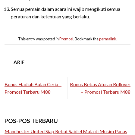
Semua pemain dalam acara ini wajib mengikuti semua
peraturan dan ketentuan yang berlaku.
This entry was posted in
Promosi
. Bookmark the
permalink
.
ARIF
Bonus Hadiah Bulan Ceria –
Bonus Bebas Aturan Rollover
Promosi Terbaru M88
– Promosi Terbaru M88
POS-POS TERBARU
Manchester United Siap Rebut Said el Mala di Musim Panas