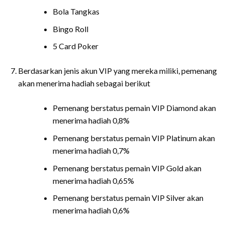
Bola Tangkas
Bingo Roll
5 Card Poker
Berdasarkan jenis akun VIP yang mereka miliki, pemenang
akan menerima hadiah sebagai berikut
Pemenang berstatus pemain VIP Diamond akan
menerima hadiah 0,8%
Pemenang berstatus pemain VIP Platinum akan
menerima hadiah 0,7%
Pemenang berstatus pemain VIP Gold akan
menerima hadiah 0,65%
Pemenang berstatus pemain VIP Silver akan
menerima hadiah 0,6%