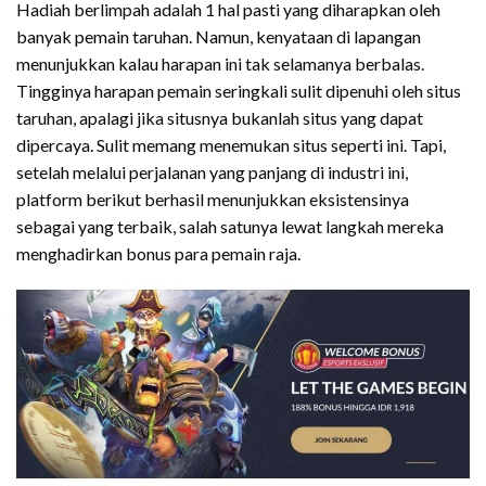
Hadiah berlimpah adalah 1 hal pasti yang diharapkan oleh
banyak pemain taruhan. Namun, kenyataan di lapangan
menunjukkan kalau harapan ini tak selamanya berbalas.
Tingginya harapan pemain seringkali sulit dipenuhi oleh situs
taruhan, apalagi jika situsnya bukanlah situs yang dapat
dipercaya. Sulit memang menemukan situs seperti ini. Tapi,
setelah melalui perjalanan yang panjang di industri ini,
platform berikut berhasil menunjukkan eksistensinya
sebagai yang terbaik, salah satunya lewat langkah mereka
menghadirkan bonus para pemain raja.