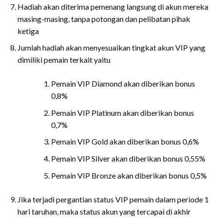
Hadiah akan diterima pemenang langsung di akun mereka
masing-masing, tanpa potongan dan pelibatan pihak
ketiga
Jumlah hadiah akan menyesuaikan tingkat akun VIP yang
dimiliki pemain terkait yaitu
Pemain VIP Diamond akan diberikan bonus
0,8%
Pemain VIP Platinum akan diberikan bonus
0,7%
Pemain VIP Gold akan diberikan bonus 0,6%
Pemain VIP Silver akan diberikan bonus 0,55%
Pemain VIP Bronze akan diberikan bonus 0,5%
Jika terjadi pergantian status VIP pemain dalam periode 1
hari taruhan, maka status akun yang tercapai di akhir