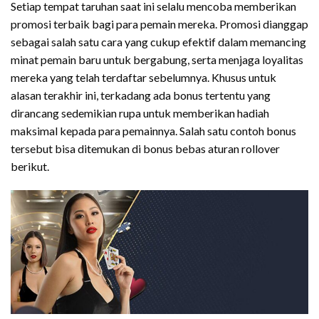
Setiap tempat taruhan saat ini selalu mencoba memberikan
promosi terbaik bagi para pemain mereka. Promosi dianggap
sebagai salah satu cara yang cukup efektif dalam memancing
minat pemain baru untuk bergabung, serta menjaga loyalitas
mereka yang telah terdaftar sebelumnya. Khusus untuk
alasan terakhir ini, terkadang ada bonus tertentu yang
dirancang sedemikian rupa untuk memberikan hadiah
maksimal kepada para pemainnya. Salah satu contoh bonus
tersebut bisa ditemukan di bonus bebas aturan rollover
berikut.