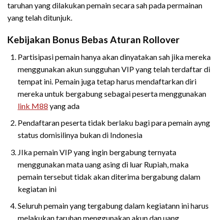
taruhan yang dilakukan pemain secara sah pada permainan
yang telah ditunjuk.
Kebijakan Bonus Bebas Aturan Rollover
Partisipasi pemain hanya akan dinyatakan sah jika mereka
menggunakan akun sungguhan VIP yang telah terdaftar di
tempat ini. Pemain juga tetap harus mendaftarkan diri
mereka untuk bergabung sebagai peserta menggunakan
link M88
yang ada
Pendaftaran peserta tidak berlaku bagi para pemain ayng
status domisilinya bukan di Indonesia
JIka pemain VIP yang ingin bergabung ternyata
menggunakan mata uang asing di luar Rupiah, maka
pemain tersebut tidak akan diterima bergabung dalam
kegiatan ini
Seluruh pemain yang tergabung dalam kegiatann ini harus
melakukan taruhan menggunakan akun dan uang