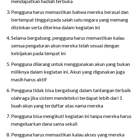
mendapatkan hadiah terbuka
Pengguna harus memastikan bahwa mereka berasal dan
bertempat tinggal pada salah satu negara yang memang
diizinkan serta diterima dalam kegiatan ini
Selama bergabung. pengguna harus memastikan kalau
semua pengaturan akun mereka telah sesuai dengan
kebijakan pada tempat ini
Pengguna dilarang untuk menggunakan akun yang bukan
miliknya dalam kegiatan ini. Akun yang digunakan juga
masih harus aktif
Pengguna tidak bisa bergabung dalam tantangan terbaik
olahraga jika sistem mendeteksi terdapat lebih dari 1
buah akun yang terdaftar atas nama mereka
Pengguna bisa mengikuti kegiatan ini tanpa mereka harus
mengeluarkan dana sama sekali
Pengguna harus memastikan kalau akses yang mereka