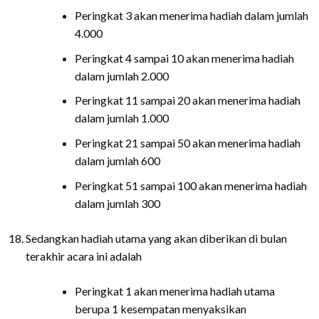
Peringkat 3 akan menerima hadiah dalam jumlah
4.000
Peringkat 4 sampai 10 akan menerima hadiah
dalam jumlah 2.000
Peringkat 11 sampai 20 akan menerima hadiah
dalam jumlah 1.000
Peringkat 21 sampai 50 akan menerima hadiah
dalam jumlah 600
Peringkat 51 sampai 100 akan menerima hadiah
dalam jumlah 300
Sedangkan hadiah utama yang akan diberikan di bulan
terakhir acara ini adalah
Peringkat 1 akan menerima hadiah utama
berupa 1 kesempatan menyaksikan