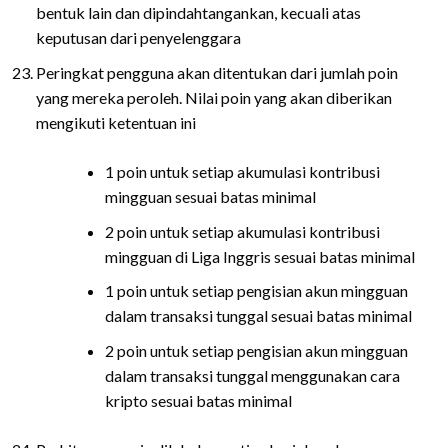
bentuk lain dan dipindahtangankan, kecuali atas
keputusan dari penyelenggara
Peringkat pengguna akan ditentukan dari jumlah poin
yang mereka peroleh. Nilai poin yang akan diberikan
mengikuti ketentuan ini
1 poin untuk setiap akumulasi kontribusi
mingguan sesuai batas minimal
2 poin untuk setiap akumulasi kontribusi
mingguan di Liga Inggris sesuai batas minimal
1 poin untuk setiap pengisian akun mingguan
dalam transaksi tunggal sesuai batas minimal
2 poin untuk setiap pengisian akun mingguan
dalam transaksi tunggal menggunakan cara
kripto sesuai batas minimal