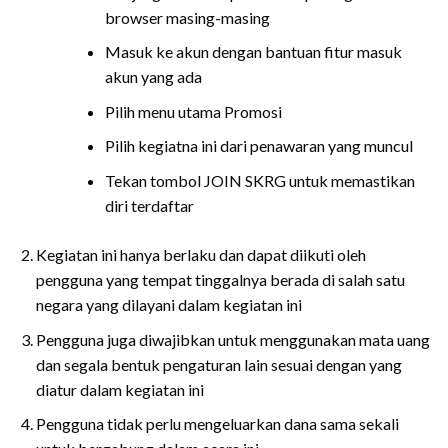
browser masing-masing
Masuk ke akun dengan bantuan fitur masuk
akun yang ada
Pilih menu utama Promosi
Pilih kegiatna ini dari penawaran yang muncul
Tekan tombol JOIN SKRG untuk memastikan
diri terdaftar
Kegiatan ini hanya berlaku dan dapat diikuti oleh
pengguna yang tempat tinggalnya berada di salah satu
negara yang dilayani dalam kegiatan ini
Pengguna juga diwajibkan untuk menggunakan mata uang
dan segala bentuk pengaturan lain sesuai dengan yang
diatur dalam kegiatan ini
Pengguna tidak perlu mengeluarkan dana sama sekali