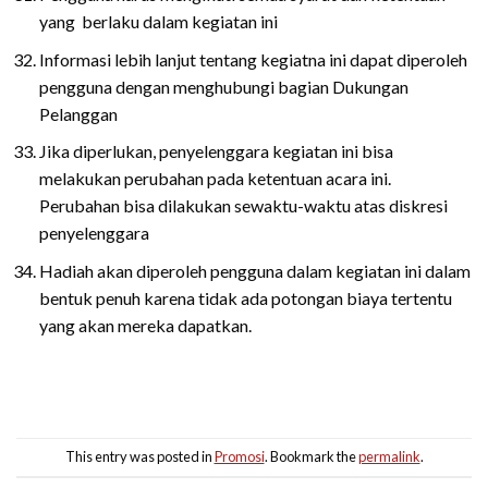
yang berlaku dalam kegiatan ini
Informasi lebih lanjut tentang kegiatna ini dapat diperoleh
pengguna dengan menghubungi bagian Dukungan
Pelanggan
Jika diperlukan, penyelenggara kegiatan ini bisa
melakukan perubahan pada ketentuan acara ini.
Perubahan bisa dilakukan sewaktu-waktu atas diskresi
penyelenggara
Hadiah akan diperoleh pengguna dalam kegiatan ini dalam
bentuk penuh karena tidak ada potongan biaya tertentu
yang akan mereka dapatkan.
This entry was posted in
Promosi
. Bookmark the
permalink
.