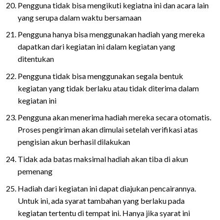
Pengguna tidak bisa mengikuti kegiatna ini dan acara lain
yang serupa dalam waktu bersamaan
Pengguna hanya bisa menggunakan hadiah yang mereka
dapatkan dari kegiatan ini dalam kegiatan yang
ditentukan
Pengguna tidak bisa menggunakan segala bentuk
kegiatan yang tidak berlaku atau tidak diterima dalam
kegiatan ini
Pengguna akan menerima hadiah mereka secara otomatis.
Proses pengiriman akan dimulai setelah verifikasi atas
pengisian akun berhasil dilakukan
Tidak ada batas maksimal hadiah akan tiba di akun
pemenang
Hadiah dari kegiatan ini dapat diajukan pencairannya.
Untuk ini, ada syarat tambahan yang berlaku pada
kegiatan tertentu di tempat ini. Hanya jika syarat ini