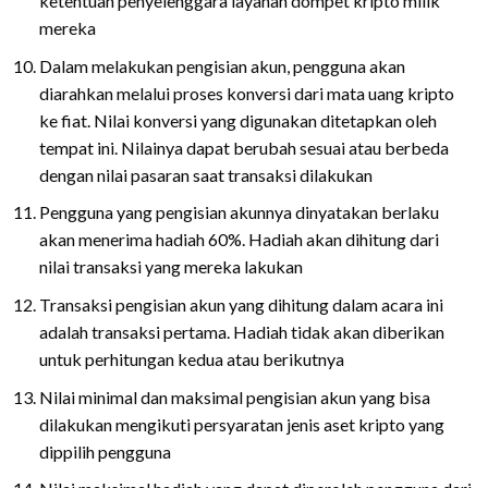
ketentuan penyelenggara layanan dompet kripto milik
mereka
Dalam melakukan pengisian akun, pengguna akan
diarahkan melalui proses konversi dari mata uang kripto
ke fiat. Nilai konversi yang digunakan ditetapkan oleh
tempat ini. Nilainya dapat berubah sesuai atau berbeda
dengan nilai pasaran saat transaksi dilakukan
Pengguna yang pengisian akunnya dinyatakan berlaku
akan menerima hadiah 60%. Hadiah akan dihitung dari
nilai transaksi yang mereka lakukan
Transaksi pengisian akun yang dihitung dalam acara ini
adalah transaksi pertama. Hadiah tidak akan diberikan
untuk perhitungan kedua atau berikutnya
Nilai minimal dan maksimal pengisian akun yang bisa
dilakukan mengikuti persyaratan jenis aset kripto yang
dippilih pengguna