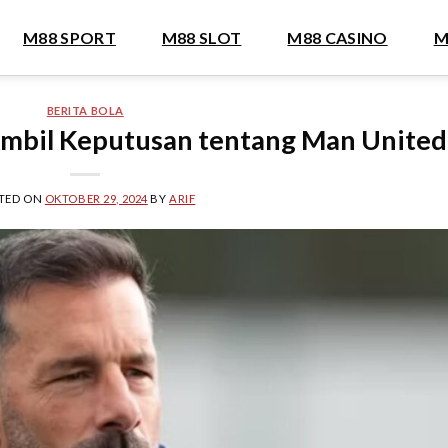
M88 SPORT
M88 SLOT
M88 CASINO
M
BERITA BOLA
Ambil Keputusan tentang Man United
TED ON
OKTOBER 29, 2024
BY
ARIF