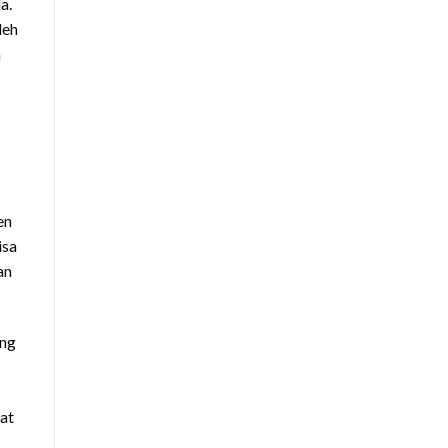
a.
leh
a
en
isa
an
ang
at