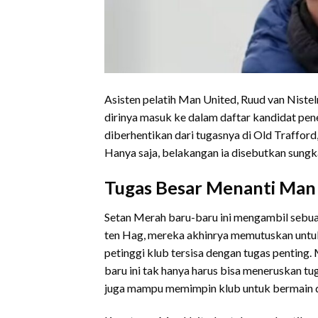
Asisten pelatih Man United, Ruud van Niste
dirinya masuk ke dalam daftar kandidat pene
diberhentikan dari tugasnya di Old Traffor
Hanya saja, belakangan ia disebutkan sungk
Tugas Besar Menanti Man
Setan Merah baru-baru ini mengambil sebua
ten Hag, mereka akhinrya memutuskan untuk
petinggi klub tersisa dengan tugas penting.
baru ini tak hanya harus bisa meneruskan tu
juga mampu memimpin klub untuk bermain de