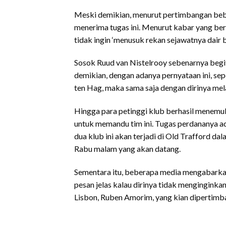
Meski demikian, menurut pertimbangan bebe
menerima tugas ini. Menurut kabar yang ber
tidak ingin ‘menusuk rekan sejawatnya dair b
Sosok Ruud van Nistelrooy sebenarnya begi
demikian, dengan adanya pernyataan ini, sep
ten Hag, maka sama saja dengan dirinya me
Hingga para petinggi klub berhasil menemuk
untuk memandu tim ini. Tugas perdananya a
dua klub ini akan terjadi di Old Trafford da
Rabu malam yang akan datang.
Sementara itu, beberapa media mengabarkan
pesan jelas kalau dirinya tidak menginginkan
Lisbon, Ruben Amorim, yang kian dipertimban