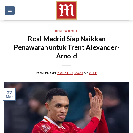
Skip
to
content
BERITA BOLA
Real Madrid Siap Naikkan
Penawaran untuk Trent Alexander-
Arnold
POSTED ON
MARET 27, 2025
BY
ARIF
27
Mar