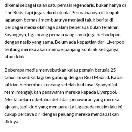
dikenal sebagai salah satu pemain legendaris, bukan hanya di
The Reds, tapi juga seluruh dunia. Permainannya di tengah
lapangan berhasil membuatnya menjadi tajuk berita di
berbagai media olahraga dalam beberapa bulan terakhir.
Sayangnya, tiga orang pemain yang sama juga berhadapan
dengan nasib yang sama. Belum ada kepastian dari Liverpool
tentang mereka akan memperpanjang kontrak ketiganya
atau tidak.
Beberapa media menyebutkan kalau pemain berusia 25
tahun ini sedikit lagi bergabung dengan Real Madrid. Kabar
ini kian berhembus kencang setelah klub asal Spanyol ini
resmi mengajukan penawaran mereka kepada Liverpool.
Meski belum diketahui detil dari penawaran yang mereka
ajukan, tapi klub yang menjuarai La Liga pada musim lalu ini
cukup percaya diri dengan peluang mereka mendapatkan
dirinya.