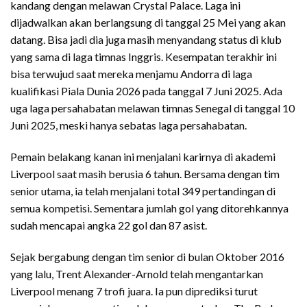
kandang dengan melawan Crystal Palace. Laga ini
dijadwalkan akan berlangsung di tanggal 25 Mei yang akan
datang. Bisa jadi dia juga masih menyandang status di klub
yang sama di laga timnas Inggris. Kesempatan terakhir ini
bisa terwujud saat mereka menjamu Andorra di laga
kualifikasi Piala Dunia 2026 pada tanggal 7 Juni 2025. Ada
uga laga persahabatan melawan timnas Senegal di tanggal 10
Juni 2025, meski hanya sebatas laga persahabatan.
Pemain belakang kanan ini menjalani karirnya di akademi
Liverpool saat masih berusia 6 tahun. Bersama dengan tim
senior utama, ia telah menjalani total 349 pertandingan di
semua kompetisi. Sementara jumlah gol yang ditorehkannya
sudah mencapai angka 22 gol dan 87 asist.
Sejak bergabung dengan tim senior di bulan Oktober 2016
yang lalu, Trent Alexander-Arnold telah mengantarkan
Liverpool menang 7 trofi juara. Ia pun diprediksi turut