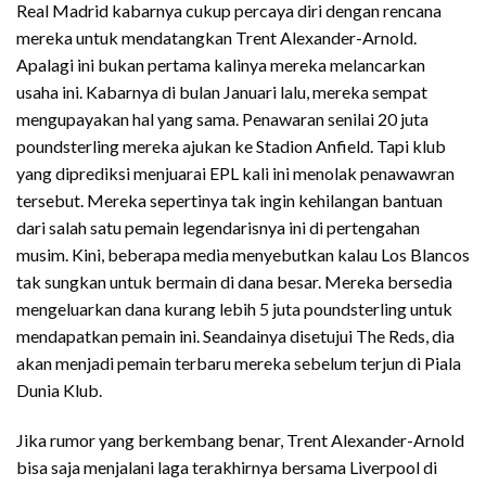
Real Madrid kabarnya cukup percaya diri dengan rencana
mereka untuk mendatangkan Trent Alexander-Arnold.
Apalagi ini bukan pertama kalinya mereka melancarkan
usaha ini. Kabarnya di bulan Januari lalu, mereka sempat
mengupayakan hal yang sama. Penawaran senilai 20 juta
poundsterling mereka ajukan ke Stadion Anfield. Tapi klub
yang diprediksi menjuarai EPL kali ini menolak penawawran
tersebut. Mereka sepertinya tak ingin kehilangan bantuan
dari salah satu pemain legendarisnya ini di pertengahan
musim. Kini, beberapa media menyebutkan kalau Los Blancos
tak sungkan untuk bermain di dana besar. Mereka bersedia
mengeluarkan dana kurang lebih 5 juta poundsterling untuk
mendapatkan pemain ini. Seandainya disetujui The Reds, dia
akan menjadi pemain terbaru mereka sebelum terjun di Piala
Dunia Klub.
Jika rumor yang berkembang benar, Trent Alexander-Arnold
bisa saja menjalani laga terakhirnya bersama Liverpool di