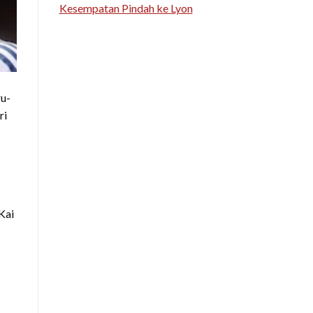
Kesempatan Pindah ke Lyon
ru-
ri
Kai