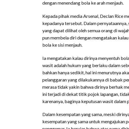
dengan menendang bola ke arah menjauh.
Kepada pihak media Arsenal, Declan Rice me
kepadanya tersebut. Dalam pernyataannya, s
yang dapat dilihat oleh semua orang di wajah
pun membela diri dengan mengatakan kalau i
bola ke sisi menjauh.
Ia mengatakan kalau dirinya menyentuh bol
wasit adalah hukum yang berlaku dalam seb
bahkan hanya sedikit, hal ini menurutnya ak
pelanggaran yang dilakukannya di babak per
merasa tidak yakin bahwa dirinya berhak me
ini terjadi di dekat titik pojok lapangan, t
karenanya, baginya keputusan wasit dalam p
Dalam kesempatan yang sama, meski dirinya
kesempatan yang sama untuk mengajukan pe
penggemar. Ia berujar bahwa atas nama dirin