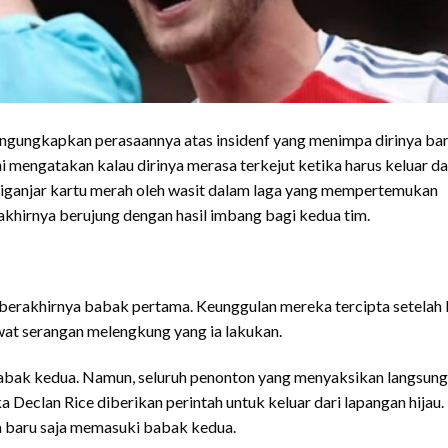
engungkapkan perasaannya atas insidenf yang menimpa dirinya ba
ni mengatakan kalau dirinya merasa terkejut ketika harus keluar da
ya diganjar kartu merah oleh wasit dalam laga yang mempertemukan
khirnya berujung dengan hasil imbang bagi kedua tim.
 berakhirnya babak pertama. Keunggulan mereka tercipta setelah 
at serangan melengkung yang ia lakukan.
 babak kedua. Namun, seluruh penonton yang menyaksikan langsung
ka Declan Rice diberikan perintah untuk keluar dari lapangan hijau.
ga baru saja memasuki babak kedua.