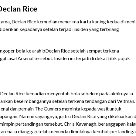
Declan Rice
rtama, Declan Rice kemudian menerima kartu kuning kedua di meni
diberikan kepadanya setelah terjadi insiden yang terbilang
ngoper bola ke arah bDeclan Rice setelah sempat terkena
 asal Arsenal tersebut. Insiden ini terjadi di dekat titik pojok
 Declan Rice kemudian menyentuh bola sebelum pada akhirnya ia
tahankan keseimbangannya setelah terkena tendangan dari Veltman.
rsenal dan pemain The Gunners meminta kepada wasit untuk
lapangan. Namun sayangnya, justru Declan Rice yang dikeluarkan d
emimpin pertandingan tersebut, Chris Kavanagh, beranggapan kala
 karena ia dianggap telah menunda dimulainya kembali pertandinga