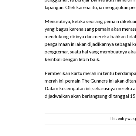
lapangan. Oleh karena itu, ia mengajukan p
Menurutnya, ketika seorang pemain dikeluar
yang bagus karena sang pemain akan merasa
mendukung dirinya dan mereka bahkan tidak
pengalmaan ini akan dijadikannya sebagai k
penggemar, suatu hal yang membuatnya akan
kembali dengan lebih baik.
Pemberikan kartu merah ini tentu berdampak
merah ini, pemain The Gunners ini akan dit
Dalam kesempatan ini, seharusnya mereka 
dijadwalkan akan berlangsung di tanggal 1
This entry was 