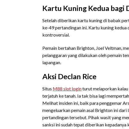
Kartu Kuning Kedua bagi 
Setelah diberikan kartu kuning di babak pe
ke-49 pertandingan ini. Kartu kuning kedua 
kontroversial.
Pemain bertahan Brighton, Joel Veltman, me
pelanggaran yang dilakukan oleh pemain tengah
lapangan.
Aksi Declan Rice
Situs
M88 slot login
turut melaporkan kalau
terjatuh ke tanah. Ia tak bisa lagi memper
Melihat insiden ini, baik para penggemar A
mengeluarkan pemain asal Brighton ini dari 
pertandingan tersebut. Pihak wasit yang m
sanksi ini sudah tepat diberikan kepadanya