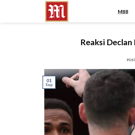
Skip
to
M88
content
Reaksi Declan 
POS
01
Sep