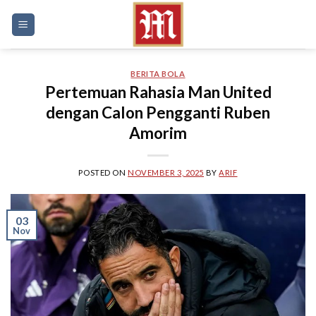
Skip
to
content
BERITA BOLA
Pertemuan Rahasia Man United
dengan Calon Pengganti Ruben
Amorim
POSTED ON
NOVEMBER 3, 2025
BY
ARIF
03
Nov