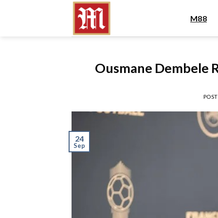
Skip
to
M88
content
Ousmane Dembele R
POS
24
Sep