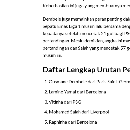
Keberhasilan ini juga y ang membuatnya me
Dembele juga memainkan peran penting dal
Sepatu Emas Liga 1 musim lalu bersama den
kepadanya setelah mencetak 21 gol bagi PS
pertandingan. Meski demikian, angka ini ma
pertandingan dan Salah yang mencetak 57 go
musim ini.
Daftar Lengkap Urutan Pe
Ousmane Dembele dari Paris Saint-Germ
Lamine Yamal dari Barcelona
Vitinha dari PSG
Mohamed Salah dari Liverpool
Raphinha dari Barcelona