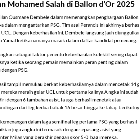
n Mohamed Salah di Ballon d’Or 2025
asilan Ousmane Dembele dalam memenangkan penghargaan Ballon
ya dalam mengantarkan PSG. Tim asal Perancis ini akhirnya berhas
CL. Dengan keberhasilan ini, Dembele langsung jauh diunggulka
ga Yamal ketika namanya masuk dalam daftar kandidat pemenang.
ngkan sebagai faktor penentu keberhasilan kolektif sering dapat
snya ketika seorang pemain memainkan peran penting dalam
i dengan PSG.
asil tampil memukau berkat keberhasilannya dalam mencetak 14 
mereka meraih gelar UCL untuk pertama kalinya.A ngka ini sudah
ri dengan 6 tambahan asist. Ia uga berhasil menetak atau
andingan dari leg kedua babak 16 besar hingga ke tahap berikutny
 kemenangan dalam laga semifinal leg pertama PSG yang berhasil
ian juga angka ini termasuk dengan sepasang asist yang
nter Milan yang berakhir dengan skor 5-0 bagi mereka.