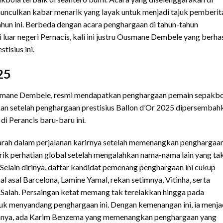
emunculkan kabar menarik yang layak untuk menjadi tajuk pemberit
 tahun ini. Berbeda dengan acara penghargaan di tahun-tahun
ar negeri Pernacis, kali ini justru Ousmane Dembele yang berhas
isius ini.
25
usmane Dembele, resmi mendapatkan penghargaan pemain sepakb
patkan setelah penghargaan prestisius Ballon d’Or 2025 dipersembah
i Perancis baru-baru ini.
arah dalam perjalanan karirnya setelah memenangkan penghargaan
arik perhatian global setelah mengalahkan nama-nama lain yang ta
Selain dirinya, daftar kandidat pemenang penghargaan ini cukup
 asal Barcelona, Lamine Yamal, rekan setimnya, Vitinha, serta
 Salah. Persaingan ketat memang tak terelakkan hingga pada
tuk menyandang penghargaan ini. Dengan kemenangan ini, ia menja
umnya, ada Karim Benzema yang memenangkan penghargaan yang