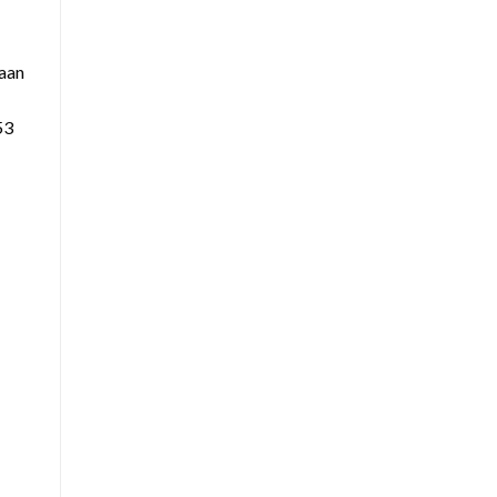
aan
53