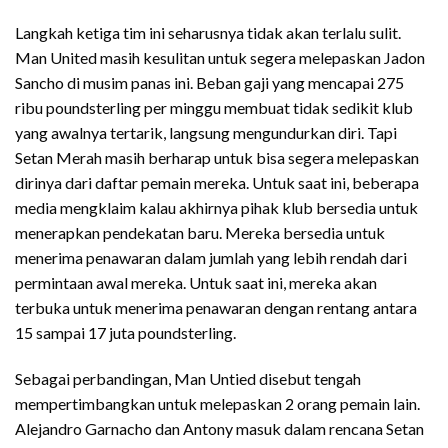
Langkah ketiga tim ini seharusnya tidak akan terlalu sulit.
Man United masih kesulitan untuk segera melepaskan Jadon
Sancho di musim panas ini. Beban gaji yang mencapai 275
ribu poundsterling per minggu membuat tidak sedikit klub
yang awalnya tertarik, langsung mengundurkan diri. Tapi
Setan Merah masih berharap untuk bisa segera melepaskan
dirinya dari daftar pemain mereka. Untuk saat ini, beberapa
media mengklaim kalau akhirnya pihak klub bersedia untuk
menerapkan pendekatan baru. Mereka bersedia untuk
menerima penawaran dalam jumlah yang lebih rendah dari
permintaan awal mereka. Untuk saat ini, mereka akan
terbuka untuk menerima penawaran dengan rentang antara
15 sampai 17 juta poundsterling.
Sebagai perbandingan, Man Untied disebut tengah
mempertimbangkan untuk melepaskan 2 orang pemain lain.
Alejandro Garnacho dan Antony masuk dalam rencana Setan