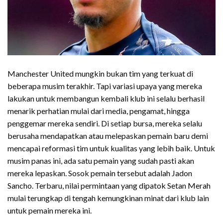
Manchester United mungkin bukan tim yang terkuat di
beberapa musim terakhir. Tapi variasi upaya yang mereka
lakukan untuk membangun kembali klub ini selalu berhasil
menarik perhatian mulai dari media, pengamat, hingga
penggemar mereka sendiri. Di setiap bursa, mereka selalu
berusaha mendapatkan atau melepaskan pemain baru demi
mencapai reformasi tim untuk kualitas yang lebih baik. Untuk
musim panas ini, ada satu pemain yang sudah pasti akan
mereka lepaskan. Sosok pemain tersebut adalah Jadon
Sancho. Terbaru, nilai permintaan yang dipatok Setan Merah
mulai terungkap di tengah kemungkinan minat dari klub lain
untuk pemain mereka ini.