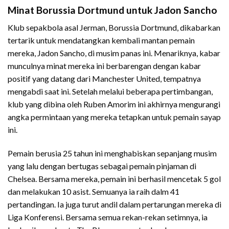
Minat Borussia Dortmund untuk Jadon Sancho
Klub sepakbola asal Jerman, Borussia Dortmund, dikabarkan
tertarik untuk mendatangkan kembali mantan pemain
mereka, Jadon Sancho, di musim panas ini. Menariknya, kabar
munculnya minat mereka ini berbarengan dengan kabar
positif yang datang dari Manchester United, tempatnya
mengabdi saat ini. Setelah melalui beberapa pertimbangan,
klub yang dibina oleh Ruben Amorim ini akhirnya mengurangi
angka permintaan yang mereka tetapkan untuk pemain sayap
ini.
Pemain berusia 25 tahun ini menghabiskan sepanjang musim
yang lalu dengan bertugas sebagai pemain pinjaman di
Chelsea. Bersama mereka, pemain ini berhasil mencetak 5 gol
dan melakukan 10 asist. Semuanya ia raih dalm 41
pertandingan. Ia juga turut andil dalam pertarungan mereka di
Liga Konferensi. Bersama semua rekan-rekan setimnya, ia