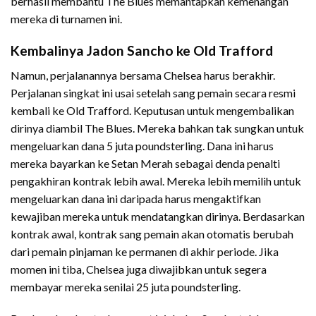
berhasil membantu The Blues memantapkan kemenangan
mereka di turnamen ini.
Kembalinya Jadon Sancho ke Old Trafford
Namun, perjalanannya bersama Chelsea harus berakhir.
Perjalanan singkat ini usai setelah sang pemain secara resmi
kembali ke Old Trafford. Keputusan untuk mengembalikan
dirinya diambil The Blues. Mereka bahkan tak sungkan untuk
mengeluarkan dana 5 juta poundsterling. Dana ini harus
mereka bayarkan ke Setan Merah sebagai denda penalti
pengakhiran kontrak lebih awal. Mereka lebih memilih untuk
mengeluarkan dana ini daripada harus mengaktifkan
kewajiban mereka untuk mendatangkan dirinya. Berdasarkan
kontrak awal, kontrak sang pemain akan otomatis berubah
dari pemain pinjaman ke permanen di akhir periode. Jika
momen ini tiba, Chelsea juga diwajibkan untuk segera
membayar mereka senilai 25 juta poundsterling.