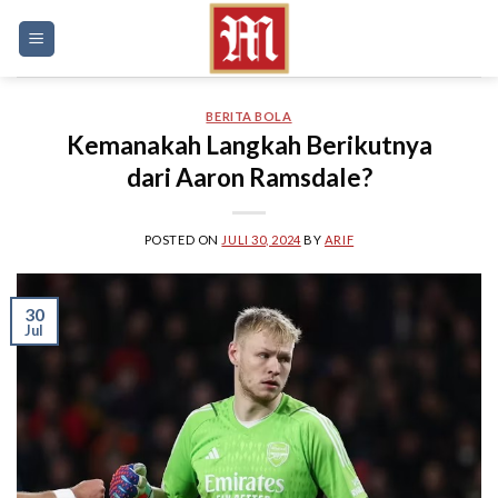
Skip
to
content
BERITA BOLA
Kemanakah Langkah Berikutnya
dari Aaron Ramsdale?
POSTED ON
JULI 30, 2024
BY
ARIF
30
Jul