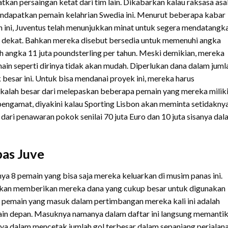
kan persaingan ketat dari tim lain. Dikabarkan kalau raksasa asa
 mendapatkan pemain kelahrian Swedia ini. Menurut beberapa kabar
 ini, Juventus telah menunjukkan minat untuk segera mendatangk
tu dekat. Bahkan mereka disebut bersedia untuk memenuhi angka
 angka 11 juta poundsterling per tahun. Meski demikian, mereka
in seperti dirinya tidak akan mudah. Diperlukan dana dalam juml
 besar ini. Untuk bisa mendanai proyek ini, mereka harus
kalah besar dari melepaskan beberapa pemain yang mereka milik
pengamat, diyakini kalau Sporting Lisbon akan meminta setidakny
ri dari penawaran pokok senilai 70 juta Euro dan 10 juta sisanya da
pas Juve
ya 8 pemain yang bisa saja mereka keluarkan di musim panas ini.
 akan memberikan mereka dana yang cukup besar untuk digunakan
u pemain yang masuk dalam pertimbangan mereka kali ini adalah
ain depan. Masuknya namanya dalam daftar ini langsung memanti
annya dalam mencetak jumlah gol terbesar dalam sepanjang perjalan