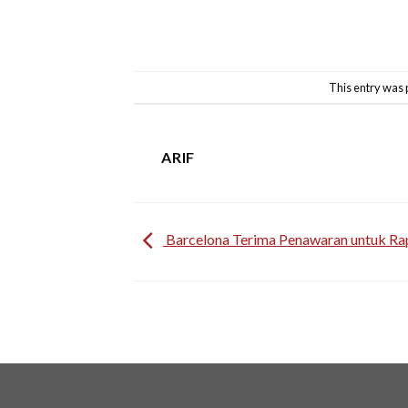
This entry was 
ARIF
Barcelona Terima Penawaran untuk Ra