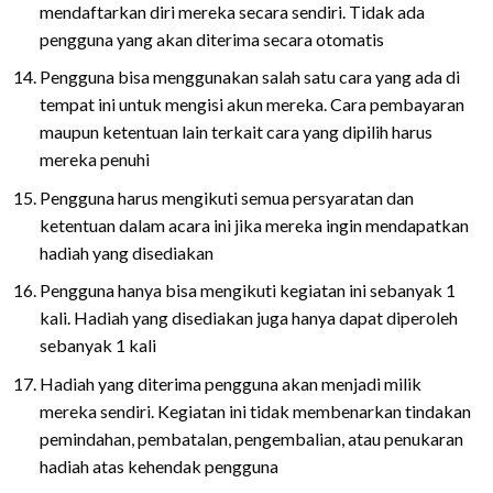
mendaftarkan diri mereka secara sendiri. Tidak ada
pengguna yang akan diterima secara otomatis
Pengguna bisa menggunakan salah satu cara yang ada di
tempat ini untuk mengisi akun mereka. Cara pembayaran
maupun ketentuan lain terkait cara yang dipilih harus
mereka penuhi
Pengguna harus mengikuti semua persyaratan dan
ketentuan dalam acara ini jika mereka ingin mendapatkan
hadiah yang disediakan
Pengguna hanya bisa mengikuti kegiatan ini sebanyak 1
kali. Hadiah yang disediakan juga hanya dapat diperoleh
sebanyak 1 kali
Hadiah yang diterima pengguna akan menjadi milik
mereka sendiri. Kegiatan ini tidak membenarkan tindakan
pemindahan, pembatalan, pengembalian, atau penukaran
hadiah atas kehendak pengguna