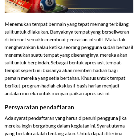
Menemukan tempat bermain yang tepat memang terbilang
sulit untuk dilakukan. Banyaknya tempat yang berseliweran
di internet semakin membuat pencarian ini sulit. Maka tak
mengherankan kalau ketika seorang pengguna sudah berhasil
menemukan suatu tempat yang disenanginya, mereka akan
sulit untuk berpindah. Sebagai bentuk apresiasi, tempat-
tempat seperti ini biasanya akan memberi hadiah bagi
pemain mereka yang setia bertahan. Khusus untuk tempat
berikut, program hadiah eksklusif basis harian menjadi
andalan mereka untuk menyampaikan apresiasi ini.
Persyaratan pendaftaran
Ada syarat pendaftaran yang harus dipenuhi pengguna jika
mereka ingin bergabung dalam kegiatan ini. Syarat utama
yang berlaku adalah tentang akun. Untuk dapat diterima