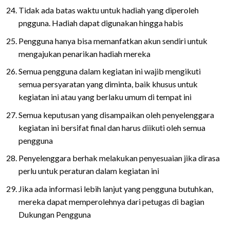
Tidak ada batas waktu untuk hadiah yang diperoleh
pngguna. Hadiah dapat digunakan hingga habis
Pengguna hanya bisa memanfatkan akun sendiri untuk
mengajukan penarikan hadiah mereka
Semua pengguna dalam kegiatan ini wajib mengikuti
semua persyaratan yang diminta, baik khusus untuk
kegiatan ini atau yang berlaku umum di tempat ini
Semua keputusan yang disampaikan oleh penyelenggara
kegiatan ini bersifat final dan harus diikuti oleh semua
pengguna
Penyelenggara berhak melakukan penyesuaian jika dirasa
perlu untuk peraturan dalam kegiatan ini
Jika ada informasi lebih lanjut yang pengguna butuhkan,
mereka dapat memperolehnya dari petugas di bagian
Dukungan Pengguna