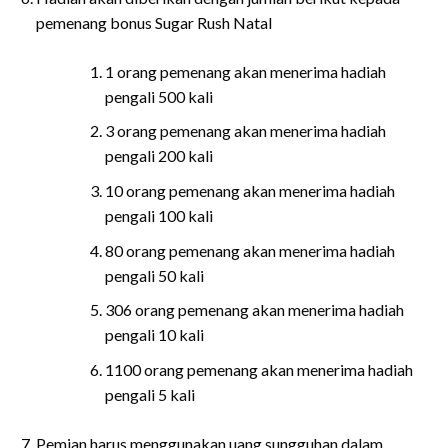
pemenang bonus Sugar Rush Natal
1 orang pemenang akan menerima hadiah
pengali 500 kali
3 orang pemenang akan menerima hadiah
pengali 200 kali
10 orang pemenang akan menerima hadiah
pengali 100 kali
80 orang pemenang akan menerima hadiah
pengali 50 kali
306 orang pemenang akan menerima hadiah
pengali 10 kali
1100 orang pemenang akan menerima hadiah
pengali 5 kali
Pemian harus menggunakan uang sungguhan dalam