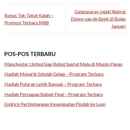
Galatasaray Jajaki Rekrut
Bonus Tak Takut Kalah –
Donny van de Beek di Bulan
Promosi Terbaru M88
Januari
POS-POS TERBARU
Manchester United Siap Rebut Said el Mala di Musim Panas
Hadiah Menarik Setelah Gelap – Program Terbaru
Hadiah Putaran Lebih Banyak – Program Terbaru
Hadiah Persiapan Babak Final – Program Terbaru
Endrick Pertimbangan Kesempatan Pindah ke Lyon