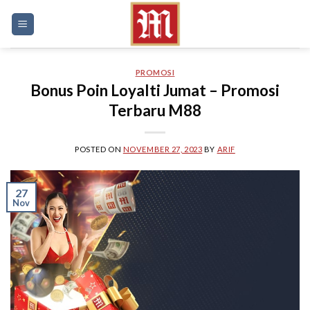
Skip
to
content
PROMOSI
Bonus Poin Loyalti Jumat – Promosi
Terbaru M88
POSTED ON
NOVEMBER 27, 2023
BY
ARIF
27
Nov