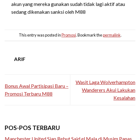
akun yang mereka gunakan sudah tidak lagi aktif atau
sedang dikenakan sanksi oleh M88
This entry was posted in
Promosi
. Bookmark the
permalink
.
ARIF
Wasit Laga Wolverhampton
Bonus Awal Partisipasi Baru –
Wanderers Akui Lakukan
Promosi Terbaru M88
Kesalahan
POS-POS TERBARU
Manchester United Siap Rebut Said el Mala di Musim Panas