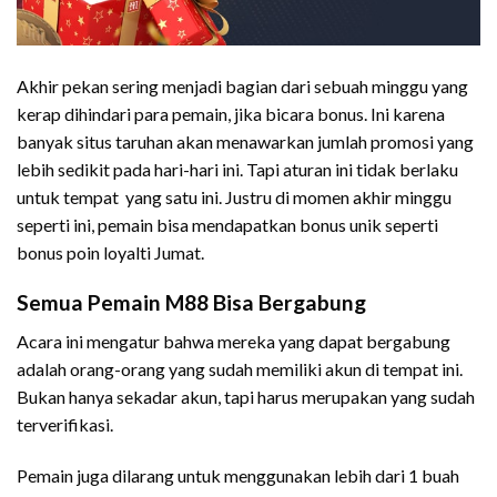
Akhir pekan sering menjadi bagian dari sebuah minggu yang
kerap dihindari para pemain, jika bicara bonus. Ini karena
banyak situs taruhan akan menawarkan jumlah promosi yang
lebih sedikit pada hari-hari ini. Tapi aturan ini tidak berlaku
untuk tempat yang satu ini. Justru di momen akhir minggu
seperti ini, pemain bisa mendapatkan bonus unik seperti
bonus poin loyalti Jumat.
Semua Pemain M88 Bisa Bergabung
Acara ini mengatur bahwa mereka yang dapat bergabung
adalah orang-orang yang sudah memiliki akun di tempat ini.
Bukan hanya sekadar akun, tapi harus merupakan yang sudah
terverifikasi.
Pemain juga dilarang untuk menggunakan lebih dari 1 buah