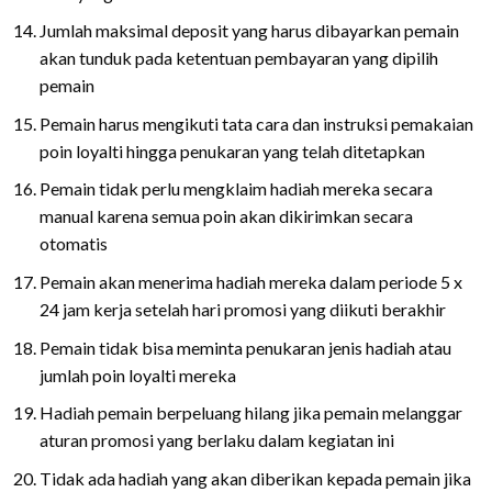
Jumlah maksimal deposit yang harus dibayarkan pemain
akan tunduk pada ketentuan pembayaran yang dipilih
pemain
Pemain harus mengikuti tata cara dan instruksi pemakaian
poin loyalti hingga penukaran yang telah ditetapkan
Pemain tidak perlu mengklaim hadiah mereka secara
manual karena semua poin akan dikirimkan secara
otomatis
Pemain akan menerima hadiah mereka dalam periode 5 x
24 jam kerja setelah hari promosi yang diikuti berakhir
Pemain tidak bisa meminta penukaran jenis hadiah atau
jumlah poin loyalti mereka
Hadiah pemain berpeluang hilang jika pemain melanggar
aturan promosi yang berlaku dalam kegiatan ini
Tidak ada hadiah yang akan diberikan kepada pemain jika