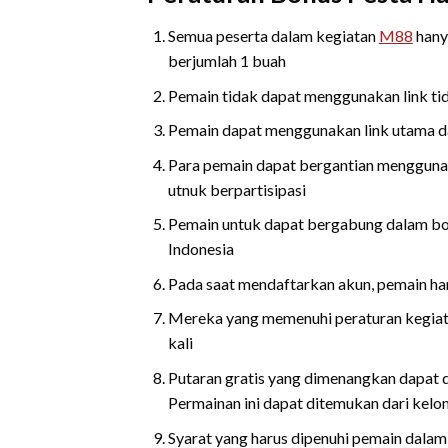
Semua peserta dalam kegiatan
M88
hany
berjumlah 1 buah
Pemain tidak dapat menggunakan link tida
Pemain dapat menggunakan link utama dan
Para pemain dapat bergantian menggunaka
utnuk berpartisipasi
Pemain untuk dapat bergabung dalam bonu
Indonesia
Pada saat mendaftarkan akun, pemain h
Mereka yang memenuhi peraturan kegiata
kali
Putaran gratis yang dimenangkan dapat d
Permainan ini dapat ditemukan dari kelo
Syarat yang harus dipenuhi pemain dalam