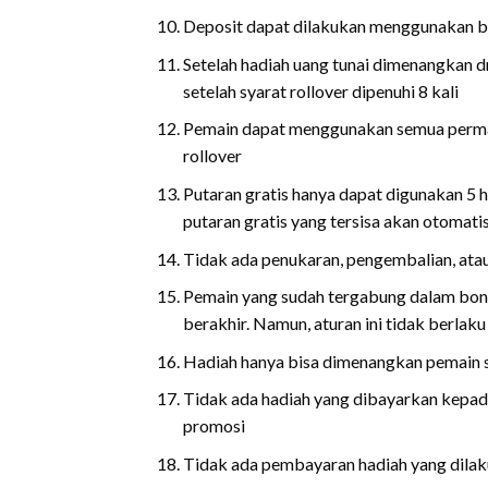
Deposit dapat dilakukan menggunakan be
Setelah hadiah uang tunai dimenangkan d
setelah syarat rollover dipenuhi 8 kali
Pemain dapat menggunakan semua permai
rollover
Putaran gratis hanya dapat digunakan 5 ha
putaran gratis yang tersisa akan otomati
Tidak ada penukaran, pengembalian, atau
Pemain yang sudah tergabung dalam bonus 
berakhir. Namun, aturan ini tidak berlak
Hadiah hanya bisa dimenangkan pemain se
Tidak ada hadiah yang dibayarkan kepad
promosi
Tidak ada pembayaran hadiah yang dilaku