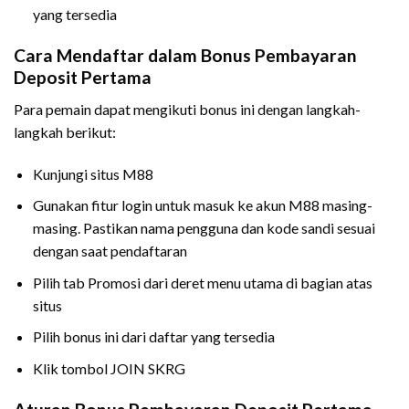
yang tersedia
Cara Mendaftar dalam Bonus Pembayaran
Deposit Pertama
Para pemain dapat mengikuti bonus ini dengan langkah-
langkah berikut:
Kunjungi situs M88
Gunakan fitur login untuk masuk ke akun M88 masing-
masing. Pastikan nama pengguna dan kode sandi sesuai
dengan saat pendaftaran
Pilih tab Promosi dari deret menu utama di bagian atas
situs
Pilih bonus ini dari daftar yang tersedia
Klik tombol JOIN SKRG