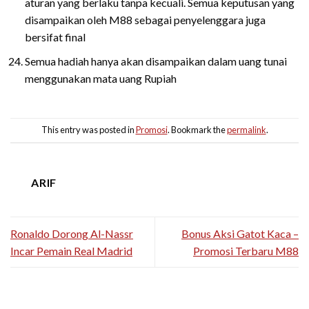
aturan yang berlaku tanpa kecuali. Semua keputusan yang
disampaikan oleh M88 sebagai penyelenggara juga
bersifat final
Semua hadiah hanya akan disampaikan dalam uang tunai
menggunakan mata uang Rupiah
This entry was posted in
Promosi
. Bookmark the
permalink
.
ARIF
Ronaldo Dorong Al-Nassr
Bonus Aksi Gatot Kaca –
Incar Pemain Real Madrid
Promosi Terbaru M88