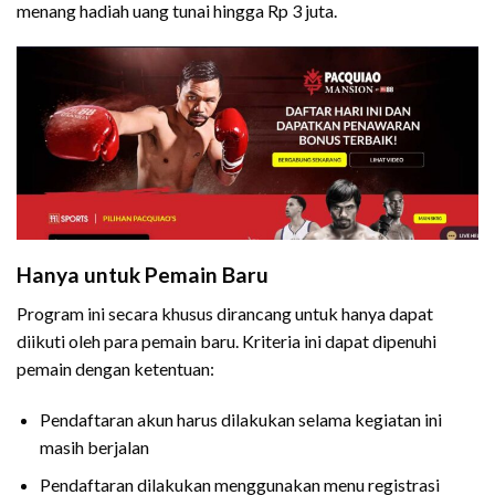
menang hadiah uang tunai hingga Rp 3 juta.
Hanya untuk Pemain Baru
Program ini secara khusus dirancang untuk hanya dapat
diikuti oleh para pemain baru. Kriteria ini dapat dipenuhi
pemain dengan ketentuan:
Pendaftaran akun harus dilakukan selama kegiatan ini
masih berjalan
Pendaftaran dilakukan menggunakan menu registrasi