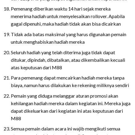
Pemenang diberikan waktu 14 hari sejak mereka
menerima hadiah untuk menyelesaikan rollover. Apabila
gagal dipenuhi, maka hadiah tidak akan bisa dicairkan
Tidak ada batas maksimal yang harus digunakan pemain
untuk menghabiskan hadiah mereka
Seluruh hadiah yang telah diterima juga tidak dapat
ditukar, dipindah, dibatalkan, atau dikembalikan kecuali
atas keputusan dari M88
Para pemenang dapat mencairkan hadiah mereka tanpa
biaya, namun harus dilakukan ke rekening miliknya sendiri
Pemain yang diduga melanggar aturan promosi akan
kehilangan hadiah mereka dalam kegiatan ini. Mereka juga
dapat dikeluarkan dari kegiatan ini atas keputusan dari
M88
Semua pemain dalam acara ini wajib mengikuti semua