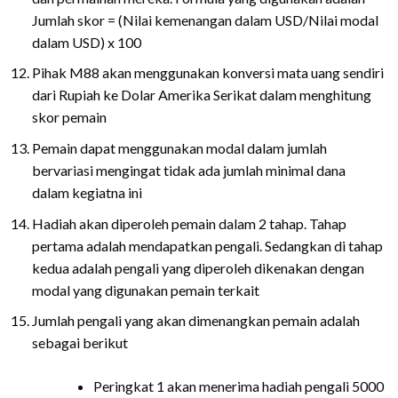
Jumlah skor = (Nilai kemenangan dalam USD/Nilai modal
dalam USD) x 100
Pihak M88 akan menggunakan konversi mata uang sendiri
dari Rupiah ke Dolar Amerika Serikat dalam menghitung
skor pemain
Pemain dapat menggunakan modal dalam jumlah
bervariasi mengingat tidak ada jumlah minimal dana
dalam kegiatna ini
Hadiah akan diperoleh pemain dalam 2 tahap. Tahap
pertama adalah mendapatkan pengali. Sedangkan di tahap
kedua adalah pengali yang diperoleh dikenakan dengan
modal yang digunakan pemain terkait
Jumlah pengali yang akan dimenangkan pemain adalah
sebagai berikut
Peringkat 1 akan menerima hadiah pengali 5000