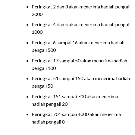
Peringkat 2 dan 3 akan menerima hadiah pengali
2000
Peringkat 4 dan 5 akan menerima hadiah pengali
1000
Peringkat 6 sampai 16 akan menerima hadiah
pengali 500
Peringkat 17 sampai 50 akan menerima hadiah
pengali 100
Peringkat 51 sampai 150 akan menerima hadiah
pengali 50
Peringkat 151 sampai 700 akan menerima
hadiah pengali 20
Peringkat 701 sampai 4000 akan menerima
hadiah pengali 8