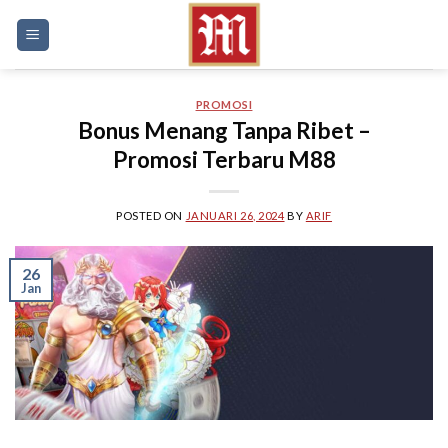
Skip
to
content
PROMOSI
Bonus Menang Tanpa Ribet –
Promosi Terbaru M88
POSTED ON
JANUARI 26, 2024
BY
ARIF
26
Jan