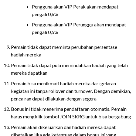
Pengguna akun VIP Perak akan mendapat
pengali 0,6%
Pengguna akun VIP Perunggu akan mendapat
pengali 0,5%
Pemain tidak dapat meminta perubahan persentase
hadiah mereka
Pemain tidak dapat pula memindahkan hadiah yang telah
mereka dapatkan
Pemain bisa menikmati hadiah mereka dari gelaran
kegiatan ini tanpa rollover dan turnover. Dengan demikian,
pencairan dapat dilakukan dengan segera
Bonus ini tidak menerima pendaftaran otomatis. Pemain
harus mengklik tombol JOIN SKRG untuk bisa bergabung
Pemain akan dikeluarkan dan hadiah mereka dapat
dibatalkan jika ada ketentuan dalam bonus ini yang