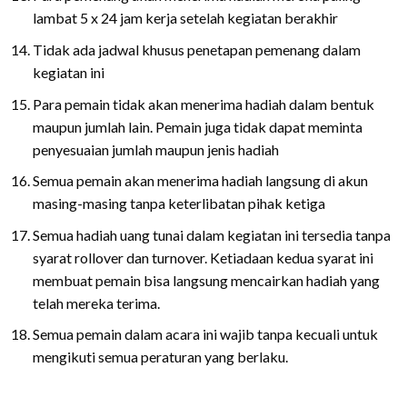
lambat 5 x 24 jam kerja setelah kegiatan berakhir
Tidak ada jadwal khusus penetapan pemenang dalam
kegiatan ini
Para pemain tidak akan menerima hadiah dalam bentuk
maupun jumlah lain. Pemain juga tidak dapat meminta
penyesuaian jumlah maupun jenis hadiah
Semua pemain akan menerima hadiah langsung di akun
masing-masing tanpa keterlibatan pihak ketiga
Semua hadiah uang tunai dalam kegiatan ini tersedia tanpa
syarat rollover dan turnover. Ketiadaan kedua syarat ini
membuat pemain bisa langsung mencairkan hadiah yang
telah mereka terima.
Semua pemain dalam acara ini wajib tanpa kecuali untuk
mengikuti semua peraturan yang berlaku.