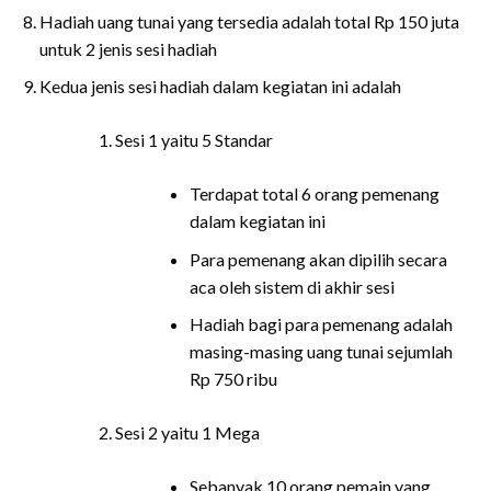
Hadiah uang tunai yang tersedia adalah total Rp 150 juta
untuk 2 jenis sesi hadiah
Kedua jenis sesi hadiah dalam kegiatan ini adalah
Sesi 1 yaitu 5 Standar
Terdapat total 6 orang pemenang
dalam kegiatan ini
Para pemenang akan dipilih secara
aca oleh sistem di akhir sesi
Hadiah bagi para pemenang adalah
masing-masing uang tunai sejumlah
Rp 750 ribu
Sesi 2 yaitu 1 Mega
Sebanyak 10 orang pemain yang