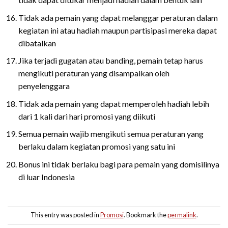
Tidak ada pemain yang dapat melanggar peraturan dalam
kegiatan ini atau hadiah maupun partisipasi mereka dapat
dibatalkan
Jika terjadi gugatan atau banding, pemain tetap harus
mengikuti peraturan yang disampaikan oleh
penyelenggara
Tidak ada pemain yang dapat memperoleh hadiah lebih
dari 1 kali dari hari promosi yang diikuti
Semua pemain wajib mengikuti semua peraturan yang
berlaku dalam kegiatan promosi yang satu ini
Bonus ini tidak berlaku bagi para pemain yang domisilinya
di luar Indonesia
This entry was posted in
Promosi
. Bookmark the
permalink
.