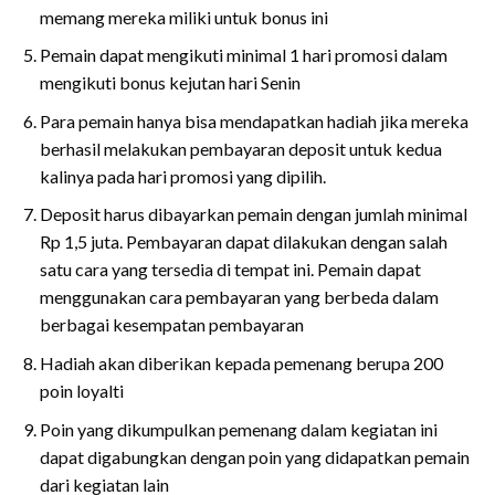
memang mereka miliki untuk bonus ini
Pemain dapat mengikuti minimal 1 hari promosi dalam
mengikuti bonus kejutan hari Senin
Para pemain hanya bisa mendapatkan hadiah jika mereka
berhasil melakukan pembayaran deposit untuk kedua
kalinya pada hari promosi yang dipilih.
Deposit harus dibayarkan pemain dengan jumlah minimal
Rp 1,5 juta. Pembayaran dapat dilakukan dengan salah
satu cara yang tersedia di tempat ini. Pemain dapat
menggunakan cara pembayaran yang berbeda dalam
berbagai kesempatan pembayaran
Hadiah akan diberikan kepada pemenang berupa 200
poin loyalti
Poin yang dikumpulkan pemenang dalam kegiatan ini
dapat digabungkan dengan poin yang didapatkan pemain
dari kegiatan lain