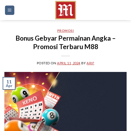
Skip
to
content
PROMOSI
Bonus Gebyar Permainan Angka –
Promosi Terbaru M88
POSTED ON
APRIL 11, 2024
BY
ARIF
11
Apr