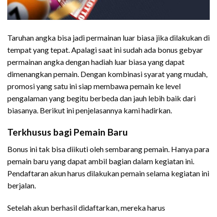
Taruhan angka bisa jadi permainan luar biasa jika dilakukan di
tempat yang tepat. Apalagi saat ini sudah ada bonus gebyar
permainan angka dengan hadiah luar biasa yang dapat
dimenangkan pemain. Dengan kombinasi syarat yang mudah,
promosi yang satu ini siap membawa pemain ke level
pengalaman yang begitu berbeda dan jauh lebih baik dari
biasanya. Berikut ini penjelasannya kami hadirkan.
Terkhusus bagi Pemain Baru
Bonus ini tak bisa diikuti oleh sembarang pemain. Hanya para
pemain baru yang dapat ambil bagian dalam kegiatan ini.
Pendaftaran akun harus dilakukan pemain selama kegiatan ini
berjalan.
Setelah akun berhasil didaftarkan, mereka harus