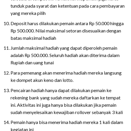
tunduk pada syarat dan ketentuan pada cara pembayaran
yang mereka pilih
Deposit harus dilakukan pemain antara Rp 50.000 hingga
Rp 500.000. Nilai maksimal setoran disesuaikan dengan
batas maksimal hadiah
Jumlah maksimal hadiah yang dapat diperoleh pemain
adalah Rp 500.000. Seluruh hadiah akan diterima dalam
Rupiah dan uang tunai
Para pemenang akan menerima hadiah mereka langsung
ke dompet akun keno dan lotto.
Pencairan hadiah hanya dapat dilakukan pemain ke
rekening bank yang sudah mereka daftarkan ke tempat
ini. Aktivitas ini juga hanya bisa dilakukan jika pemain
sudah menyelesaikan kewajiban rollover sebanyak 3 kali
Pemain hanya bisa menerima hadiah mereka 1 kali dalam
kegiatan ini