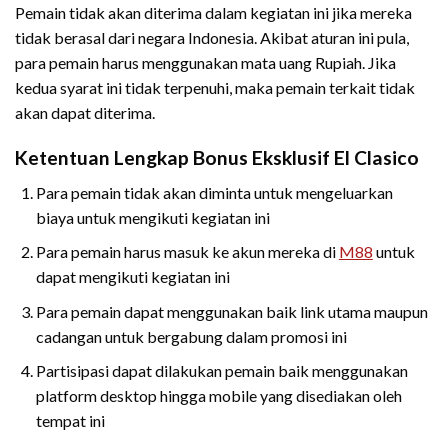
Pemain tidak akan diterima dalam kegiatan ini jika mereka
tidak berasal dari negara Indonesia. Akibat aturan ini pula,
para pemain harus menggunakan mata uang Rupiah. Jika
kedua syarat ini tidak terpenuhi, maka pemain terkait tidak
akan dapat diterima.
Ketentuan Lengkap Bonus Eksklusif El Clasico
Para pemain tidak akan diminta untuk mengeluarkan
biaya untuk mengikuti kegiatan ini
Para pemain harus masuk ke akun mereka di
M88
untuk
dapat mengikuti kegiatan ini
Para pemain dapat menggunakan baik link utama maupun
cadangan untuk bergabung dalam promosi ini
Partisipasi dapat dilakukan pemain baik menggunakan
platform desktop hingga mobile yang disediakan oleh
tempat ini