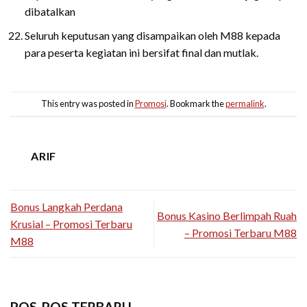
dibatalkan
Seluruh keputusan yang disampaikan oleh M88 kepada
para peserta kegiatan ini bersifat final dan mutlak.
This entry was posted in
Promosi
. Bookmark the
permalink
.
ARIF
Bonus Langkah Perdana
Bonus Kasino Berlimpah Ruah
Krusial – Promosi Terbaru
– Promosi Terbaru M88
M88
POS-POS TERBARU