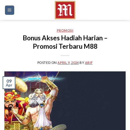
Skip
to
content
PROMOSI
Bonus Akses Hadiah Harian –
Promosi Terbaru M88
POSTED ON
APRIL 9, 2024
BY
ARIF
09
Apr