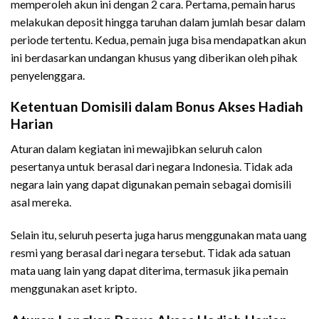
memperoleh akun ini dengan 2 cara. Pertama, pemain harus
melakukan deposit hingga taruhan dalam jumlah besar dalam
periode tertentu. Kedua, pemain juga bisa mendapatkan akun
ini berdasarkan undangan khusus yang diberikan oleh pihak
penyelenggara.
Ketentuan Domisili dalam Bonus Akses Hadiah
Harian
Aturan dalam kegiatan ini mewajibkan seluruh calon
pesertanya untuk berasal dari negara Indonesia. Tidak ada
negara lain yang dapat digunakan pemain sebagai domisili
asal mereka.
Selain itu, seluruh peserta juga harus menggunakan mata uang
resmi yang berasal dari negara tersebut. Tidak ada satuan
mata uang lain yang dapat diterima, termasuk jika pemain
menggunakan aset kripto.