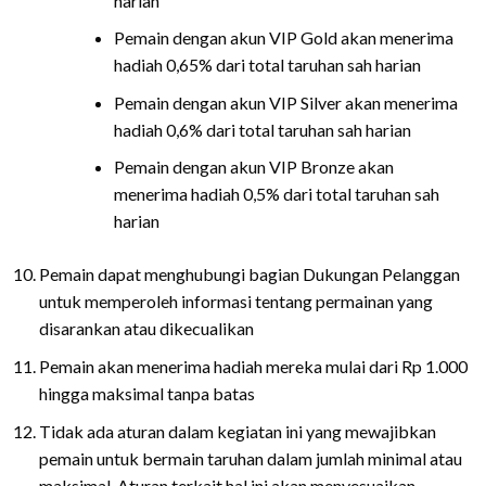
harian
Pemain dengan akun VIP Gold akan menerima
hadiah 0,65% dari total taruhan sah harian
Pemain dengan akun VIP Silver akan menerima
hadiah 0,6% dari total taruhan sah harian
Pemain dengan akun VIP Bronze akan
menerima hadiah 0,5% dari total taruhan sah
harian
Pemain dapat menghubungi bagian Dukungan Pelanggan
untuk memperoleh informasi tentang permainan yang
disarankan atau dikecualikan
Pemain akan menerima hadiah mereka mulai dari Rp 1.000
hingga maksimal tanpa batas
Tidak ada aturan dalam kegiatan ini yang mewajibkan
pemain untuk bermain taruhan dalam jumlah minimal atau
maksimal. Aturan terkait hal ini akan menyesuaikan