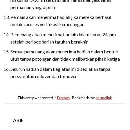
permainan yang dipilih
Pemain akan menerima hadiah jika mereka berhasil
melalui proses verifikasi kemenangan
Pemenang akan menerima hadiah dalam kurun 24 jam
setelah periode harian taruhan berakhir
Semua pemenang akan menerima hadiah dalam bentuk
utuh tanpa potongan dan tidak melibatkan pihak ketiga
Seluruh hadiah dalam kegiatan ini disediakan tanpa
persyaratan rollover dan turnover
This entry was posted in
Promosi
. Bookmark the
permalink
.
ARIF